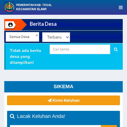
PEMERINTAH KAB. TEGAL
KECAMATAN SLAWI
Berita Desa
Semua Desa
Tidak ada berita
desa yang
ditampilkan!
SIKEMA
Kirim Keluhan
Lacak Keluhan Anda!